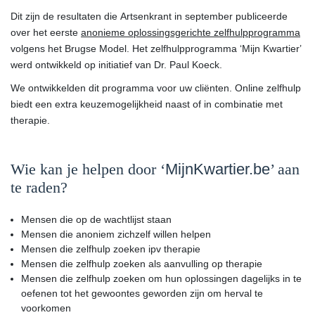
Dit zijn de resultaten die
Artsenkrant
in september publiceerde
over het eerste
anonieme oplossingsgerichte zelfhulpprogramma
volgens het Brugse Model. Het zelfhulpprogramma ‘
Mijn Kwartier
’
werd ontwikkeld op initiatief van Dr. Paul Koeck.
We ontwikkelden dit programma voor uw cliënten. Online zelfhulp
biedt een extra
keuzemogelijkheid
naast of in combinatie met
therapie.
Wie kan je helpen door ‘
MijnKwartier.be
’ aan
te raden?
Mensen die op de
wachtlijst
staan
Mensen die
anoniem
zichzelf willen helpen
Mensen die
zelfhulp
zoeken ipv therapie
Mensen die zelfhulp zoeken als
aanvulling
op therapie
Mensen die zelfhulp zoeken om hun oplossingen dagelijks in te
oefenen tot het
gewoontes
geworden zijn om herval te
voorkomen